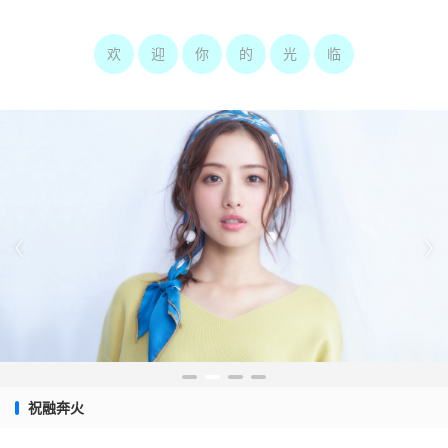
欢
迎
你
的
光
临


祝融奔火