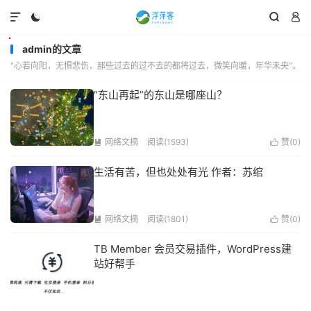




admin的文章
“心若向阳，无惧悲伤，那些过去的过不去的都将过去，微笑向暖，年华未央”。
“东山再起”的东山是哪座山？
网络文摘
阅读(1593)
赞(
0
)


生活有苦，但也处处有光 作者：苏绾
网络文摘
阅读(1801)
赞(
0
)


TB Member 会员交易插件，WordPress建
站好帮手