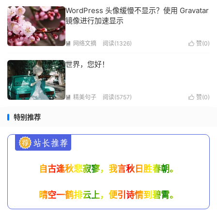
WordPress 头像缓慢不显示？使用 Gravatar
镜像进行加速显示
网络文摘
阅读(1326)
赞(
0
)


世界，您好！
精美句子
阅读(5757)
赞(
0
)


特别推荐
自古逢秋悲寂寥，我言秋日胜春朝。
晴空一鹤排云上，便引诗情到碧霄。