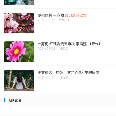
滁州西涧 韦应物
经典唐诗欣赏
2021-05-17
评论(1)
一剪梅·红藕香残玉簟秋 李清照 〔宋代〕
2021-07-23
评论(1)
美文精选：独处，决定了你人生的层次
2021-06-24
评论(1)
活跃读者