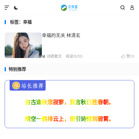




标签：幸福
幸福的无关 林清玄
诗歌散文
阅读(570)
赞(
1
)


特别推荐
自古逢秋悲寂寥，我言秋日胜春朝。
晴空一鹤排云上，便引诗情到碧霄。