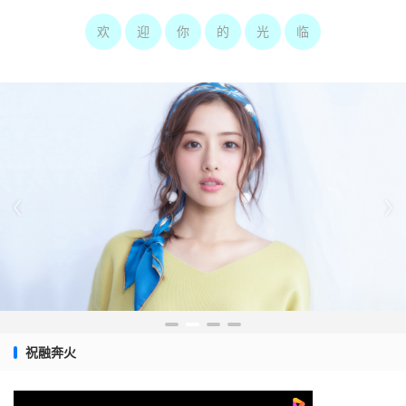
欢
迎
你
的
光
临


祝融奔火