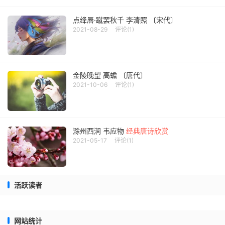
点绛唇·蹴罢秋千 李清照 〔宋代〕
2021-08-29
评论(1)
金陵晚望 高蟾 〔唐代〕
2021-10-06
评论(1)
滁州西涧 韦应物
经典唐诗欣赏
2021-05-17
评论(1)
活跃读者
网站统计