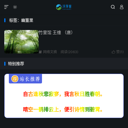




标签：幽篁里
竹里馆 王维 （唐）
网络文摘
阅读(2063)
赞(
1
)


特别推荐
自古逢秋悲寂寥，我言秋日胜春朝。
晴空一鹤排云上，便引诗情到碧霄。