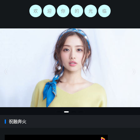
欢
迎
你
的
光
临


祝融奔火