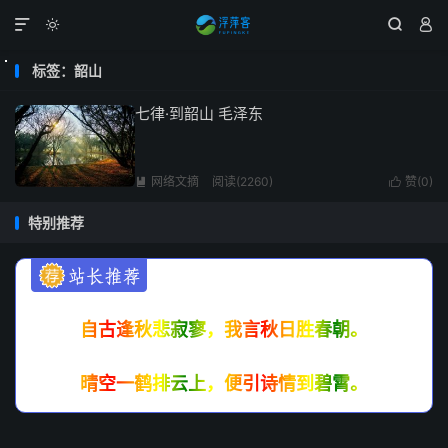




标签：韶山
七律·到韶山 毛泽东
网络文摘
阅读(2260)
赞(
0
)


特别推荐
自古逢秋悲寂寥，我言秋日胜春朝。
晴空一鹤排云上，便引诗情到碧霄。