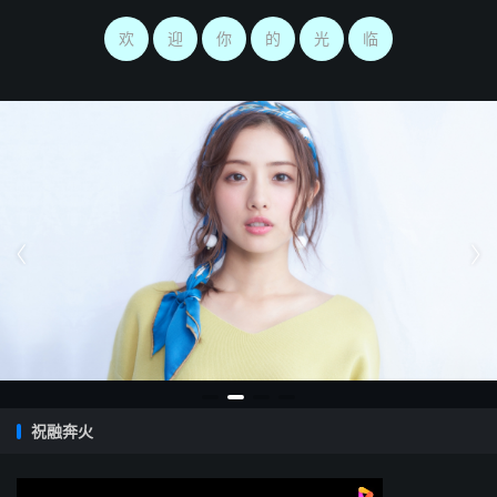
欢
迎
你
的
光
临


祝融奔火