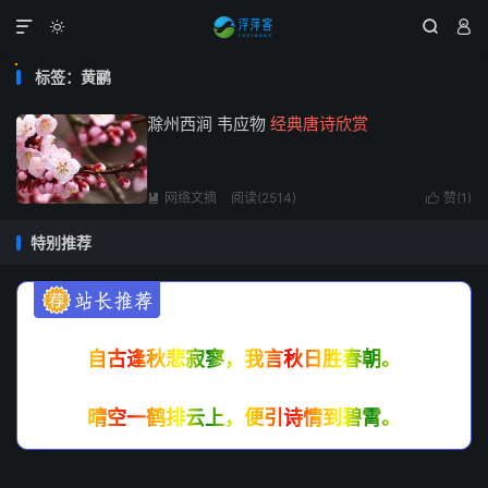




标签：黄鹂
滁州西涧 韦应物
经典唐诗欣赏
网络文摘
阅读(2514)
赞(
1
)


特别推荐
自古逢秋悲寂寥，我言秋日胜春朝。
晴空一鹤排云上，便引诗情到碧霄。