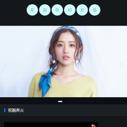
欢
迎
你
的
光
临


祝融奔火