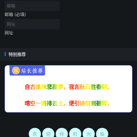
守，当然那些与此相应的筑城、转输等各种徭役也就特别多
了。拿最近的事实说，建安十二年（207）曹操北伐乌桓的
邮箱 (必填)
战争，就发生在这古燕国的北部今辽宁省兴城一带。反映这
个地区战争徭役之苦的作品，早在秦朝就有“生男慎勿举，
网址
生女哺用脯。不见长城下，尸骨相撑拄”的民歌，到汉代更
有了著名的《饮马长城窟》。曹丕的《燕歌行》从思想内容
上说就是对这种文学作品的继承与发展。郭茂倩《乐府诗
特别推荐
集》引《乐府解题》说：“魏文帝‘秋风’‘别日’二曲言时序迁
换，行役不归，妇人怨旷无所诉也。”又引《乐府广题》
说：“燕，地名也。言良人从役于燕，而为此曲。”这样来理
解作品的内容是正确的。《燕歌行》不见古辞，这个曲调可
自古逢秋悲寂寥，我言秋日胜春朝。
能就创始于曹丕。这篇作品反映的是秦汉以来四百年间的历
史现象，同时也是他所亲处的建安时期的社会现实，表现了
晴空一鹤排云上，便引诗情到碧霄。
作者对下层人民疾苦的关心与同情。
“秋风萧瑟天气凉，草木摇落露为霜，群燕辞归雁南翔。”开
头三句写出了一片深秋的肃杀情景，为女主人公的出场作了
欢
迎
你
的
光
临