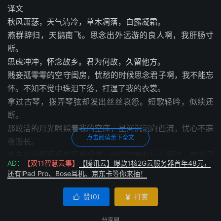
译文
秋风萧瑟，天气清冷，草木凋落，白露凝霜。
燕群辞归，天鹅南飞。思念出外远游的良人啊，我肝肠寸
断。
思虑冲冲，怀念故乡。君为何故，久留他方。
贱妾孤零零的空守闺房，忧愁的时候思念君子啊，我不能忘
怀。不知不觉中珠泪下落，打湿了我的衣裳。
拿过古琴，拨弄琴弦却发出丝丝哀怨。短歌轻吟，似续还
断。
那皎洁的月光啊照着我的空床，星河沉沉向西流，忧心不寐
点击阅读余下全文
夜漫长。
牵牛织女啊远远的互相观望，你们究竟有什么罪过，被天河
AD：
【双11智慧云集】
【腾讯云】爆款1核2G云服务器首年48元，
阻挡。
还有iPad Pro、Bose耳机、京东卡等你来抽！
注释
赞(
0
)
打赏


本篇属《相和歌辞·平调曲》。燕是北方边地，征戍不绝，
所以《燕歌行》多半写离别。
分享到