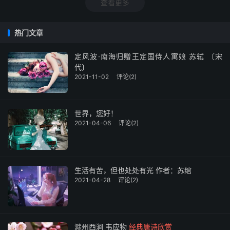
查看更多
一支清商曲，以遥寄自己难以言表的衷情，但是口中吟出的
都是急促哀怨的短调，总也唱不成一曲柔曼动听的长歌。
热门文章
《礼记·乐记》云：“乐也者，情之不可变者也。”女主人公寂
寞忧伤到了极点，即使她想弹别样的曲调，又怎么能弹得成
定风波·南海归赠王定国侍人寓娘 苏轼 〔宋
呢？
代〕
2021-11-02
评论(2)
“明月皎皎照我床，星汉西流夜未央。牵牛织女遥相望，尔
独何辜限河梁？”女主人公伤心凄苦地怀念远人，她时而临
世界，您好！
风浩叹，时而抚琴低吟，旁徨徙倚，不知过了多久。月光透
2021-04-06
评论(2)
过帘栊照在她空荡荡的床上，她抬头仰望碧空，见银河已经
西转，她这时才知道夜已经很深了。“夜未央”，在这里有两
层含意，一层是说夜正深沉，我们的女主人公何时才能捱过
生活有苦，但也处处有光 作者：苏绾
这凄凉的漫漫长夜啊！另一层是象征的，是说战争和徭役无
2021-04-28
评论(2)
穷无尽，我们女主人公的这种人生苦难，就如同这漫漫黑
夜，还长得很，还看不到个尽头呢！面对着这沉沉的夜空，
仰望着这耿耿的星河，品味着这苦痛的人生，作为一个弱女
滁州西涧 韦应物
经典唐诗欣赏