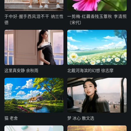
天河，只能在每年七月七日相见，喜鹊为他们搭桥。
历史评价
于中好·握手西风泪不干 纳兰性
一剪梅·红藕香残玉簟秋 李清照
德
〔宋代〕
这是今存最早的一首完整的七言诗。它叙述了一位女子对丈
夫的思念。笔致委婉，语言清丽，感情缠绵。这首诗突出的
特点是写景与抒情的巧妙交融。
诗歌的开头展示了一幅秋色图：秋风萧瑟， 草木零落， 白
露为霜，候鸟南飞……。这萧条的景色牵出思妇的怀人之
这里真安静 余秋雨
北戴河海滨的幻想 徐志摩
情，映照出她内心的寂寞；最后几句以清冷的月色来渲染深
闺的寂寞，以牵牛星与织女星的“限河梁”来表现思妇的哀
怒，都获得了很好的艺术效果。
诗歌在描述思妇的内心活动时，笔法极尽曲折之妙。 比
如， 先是写丈夫“思归恋故乡”；继而设想他为何“淹留寄他
猫 老舍
梦 冰心 散文选
方”，迟迟不归；再转为写自己“忧来思君不敢忘”，整日里在
相思中过活；苦闷极了，想借琴歌排遣，却又“短歌微吟不