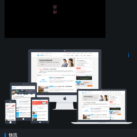
自语，她说：你离家已经这样久了，我思念你思念得柔肠寸
断。我也可以想象得出你每天那种伤心失意的思念故乡的情
景，可是究竟是什么原因使你这样长久地留在外面而不回来
呢？慊慊（qiānqiān）：失意不平的样子。“慊慊思归恋故
乡”是女主人公在想象她的丈夫在外面思念故乡的情景。这
种写法是巧妙的，也是具体、细致的。一个人思念另一个
人，其思想活动总有具体内容，或者回忆过去在一起的时
也
光，或者憧憬日后见面的欢乐，或者关心牵挂对方目下在外
边的生活，想象着他现在正在做什么，如此等等。这种借写
被思念人的活动以突出思念者感情急切深沉的方法，早在
《诗经》中就有，到了宋人柳永笔下更有所谓“想佳人，妆
楼颙望，误几回，天际识归舟”，那就更加精采了。这种写
法的好处是翻进一层，使人更加感到曲折、细致、具体。淹
留：久留。“君何淹留寄他方？”这里有期待，有疑虑，同时
也包含着无限的悬心。是什么原因使你至今还不能回来呢？
是因为修筑繁忙？是因为战事紧急？是因为你生病了？受伤
快讯
了？还是……那简直更不能想了。看，女主人公的心思多么