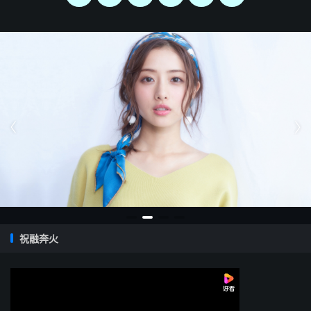
准备。这里的形象有视觉的，有听觉的，有感觉的，它给人
一种空旷、寂寞、衰落的感受。这种景和即将出场的女主人
公的内心之情是一致的。这三句虽然还只是写景，还没有正
面言情，可是我们已经感觉到情满于纸了。这种借写秋景以
抒离别与怀远之情的方法，中国是有传统的。宋玉《九辨》
中有：“悲哉，秋之为气也！萧瑟兮，草木摇落而变衰。憭
栗兮，若在远行，登高临水兮送将归。”汉武帝的《秋风


辞》说：“秋风起兮白云飞，草木黄落兮雁南归。兰有秀兮
菊有芳，怀佳人兮不能忘。”从这里我们不仅可以看到《燕
歌行》与它们思想感情上的连续性，而且还可以看到其中语
言词汇上的直接袭用。但是这些到了曹丕笔下，却一切又都
成为具有他个人独特思想面貌，独特艺术风格的东西了。这
点我们后面再说。
祝融奔火
“念君客游思断肠，慊慊思归恋故乡，君何淹留寄他方？”在
前面已经描写过的那个肃杀的秋风秋夜的场景上，我们的女
主人公登台了：她愁云满面，孤寂而又深情地望着远方自言