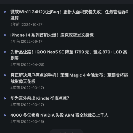
沉重啊！
微软Win11 24H2又出Bug！更新大面积安装失败：任务管理器0
进程
“贱妾茕茕守空房，忧来思君不敢忘，不觉泪下沾衣裳。”茕
2年前 (2024-10-27)
茕（qióngqióng）：孤单，孤独寂寞的样子。不敢：谨虚
iPhone 14 系列首销火爆！库克深夜发文感慨
客气的说法，实指不能、不会。这三句描写了女主人公在家
4年前 (2022-09-17)
中的生活情景：她独守空房，整天以思夫为事，常常泪落沾
为新品让路！iQOO Neo5 SE 降至 1799 元：骁龙 870+LCD 高
衣。这一方面表现了她生活上的孤苦无依和精神上的寂寞无
刷屏
聊；另一方面又表现了女主人公对她丈夫的无限忠诚与热
4年前 (2022-04-28)
爱。她的生活尽管这样凄凉孤苦，但是她除了想念丈夫，除
真正解决用户痛点的手机！荣耀 Magic 4 今晚发布：至臻版将挑
了盼望着他的早日回归外，别无任何要求。
战影像天花板
4年前 (2022-03-17)
“援琴鸣弦发清商，短歌微吟不能长。”援：引，拿过来。清
华为意外杀出 Kindle 彻底凉凉？
商：东汉以来在民间曲调基础上形成的一种新乐调，以悲惋
4年前 (2022-03-17)
凄清为其特色。短歌：调类名，汉乐府有长歌行、短歌行，
4000 多亿卖身 NVIDIA 失败 ARM 将全球裁员上千人
是根据“歌声有长短”（《乐府诗集》语）来区分的，大概是
4年前 (2022-03-15)
长歌多表现慷慨激昂的情怀，短歌多表现低回哀伤的思绪。
女主人公在这秋月秋风的夜晚，愁怀难释，她取过瑶琴想弹