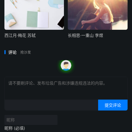
能长”，只好望月兴叹了。如此娓娓叙来，几经掩抑往复，
写出了这位女子内心不绝如缕的柔情。
这首诗仿柏梁体，句句用韵，于平线的节奏中见摇曳之态。
王夫之称此诗“倾情，倾度，倾声，古今无两”，虽是溢美之
西江月·梅花 苏轼
长相思·一重山 李煜
辞；但此诗实为叠韵歌行之祖，对后世七言歌行的创作有很
大影响
评论
抢沙发
赏析
这是曹丕《燕歌行》二首中的第一首。《燕歌行》是一个乐
府题目，属于《相和歌》中的《平调曲》，它和《齐讴
行》、《吴趋行》相类，都是反映各自地区的生活，具有各
自地区音乐特点的曲调。燕（Yān）是西周以至春秋战国时
提交评论
期的诸侯国名，辖地约当今北京市以及河北北部、辽宁西南
部等一带地区。这里是汉族和北部少数民族接界的地带，秦
汉以来经常发生战争，因此历年统治者都要派重兵到这里戍
昵称 (必填)