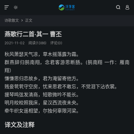




诗歌散文
正文

燕歌行二首·其一 曹丕
2021-11-02
阅读(
1386
)
评论(0)
秋风萧瑟天气凉，草木摇落露为霜。
群燕辞归鹄南翔，念君客游思断肠。(鹄南翔 一作：雁南
翔）
慊慊思归恋故乡，君为淹留寄他方。
贱妾茕茕守空房，忧来思君不敢忘，不觉泪下沾衣裳。
援琴鸣弦发清商，短歌微吟不能长。
明月皎皎照我床，星汉西流夜未央。
牵牛织女遥相望，尔独何辜限河梁。
译文及注释