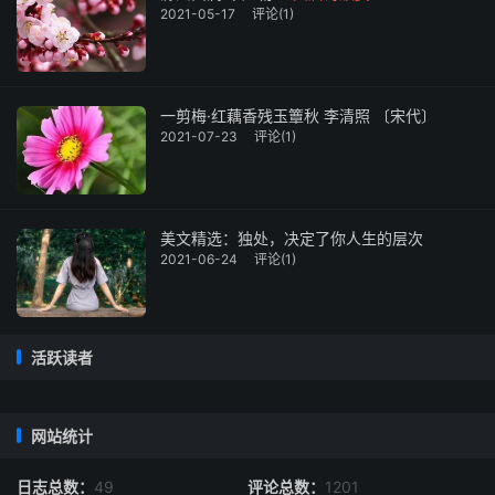
子，我们的女主人公她又有什么办法能改变自己的命运呢？
2021-05-17
评论(1)
这时，她的眼睛忽然落在了银河两侧的那几颗亮星上：啊！
牛郎织女，我可怜的苦命的伙伴，你们到底有什么罪过才叫
人家把你们这样地隔断在银河两边呢？牵牛、织女分别是天
一剪梅·红藕香残玉簟秋 李清照 〔宋代〕
鹰和天琴星座的主星，这两颗星很早以来就被我国古代人民
2021-07-23
评论(1)
传说成一对受迫害，不能团聚的夫妻，这是家喻户晓，无人
不知的事情。女主人公对牵牛织女所说的这两句如愤如怨，
如惑如痴的话，既是对天上双星说的，也是对自己说的，同
时也是对和自己命运相同的千百万被迫分离、不能团聚的男
美文精选：独处，决定了你人生的层次
2021-06-24
评论(1)
男女女们说的。这个声音是一种强烈的呼吁，是一种悲凉的
控诉，是一种愤怒的抗议，它仿佛是响彻了当时的苍穹，而
且在以后近两千年的封建社会里年年月月、时时刻刻都还可
以听到它的响亮的回声。这样语涉双关，言有尽而余味无
活跃读者
穷，低回而又响亮的结尾，是十分精采的。
网站统计
作品表现的思想并不复杂，题材也不算特别新鲜，但是曹丕
作为一个统治阶级的上层人物能关心这样一种涉及千家万户
日志总数：
49
评论总数：
1201