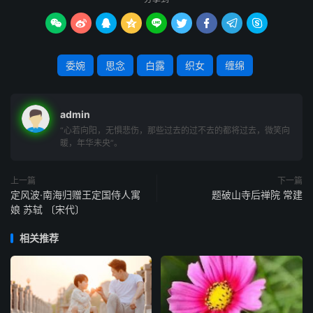
摇落：凋残。









鹄：天鹅。
“君何”句：一作“何为淹留寄他方”。
委婉
思念
白露
织女
缠绵
慊慊(qiàn qiàn ) ：空虚之感。
淹留：久留。上句是设想对方必然思归，本句是因其不归而
生疑问。
admin
茕茕(qióngqióng)：孤独无依的样子。出自《楚辞·九章·思
“心若向阳，无惧悲伤，那些过去的过不去的都将过去，微笑向
暖，年华未央”。
美人》：“独茕茕而南行兮，思彭咸之故也。”
援：执，持。清商：乐名。清商音节短促，所以下句说“短
上一篇
下一篇
歌微吟不能长”。
定风波·南海归赠王定国侍人寓
题破山寺后禅院 常建
夜未央：夜已深而未尽的时候。古人用观察星象的方法测定
娘 苏轼 〔宋代〕
时间，这诗所描写的景色是初秋的夜间，牛郎星、织女星在
相关推荐
银河两旁， 初秋傍晚时正见于天顶， 这时银河应该西南
指，现在说“星汉西流”，就是银河转向西，表示夜已很深
了。
尔：指牵牛、织女。河梁：河上的桥。传说牵牛和织女隔着