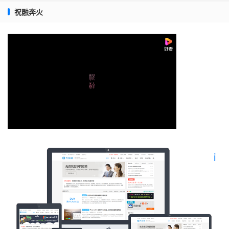
祝融奔火
也