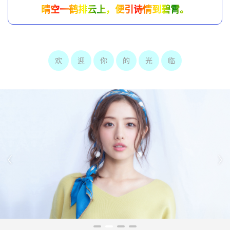
晴空一鹤排云上，便引诗情到碧霄。
欢
迎
你
的
光
临

