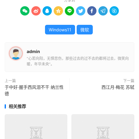
分享到









Windows11
微软
admin
“心若向阳，无惧悲伤，那些过去的过不去的都将过去，微笑向
暖，年华未央”。
上一篇
下一篇
于中好·握手西风泪不干 纳兰性
西江月·梅花 苏轼
德
相关推荐