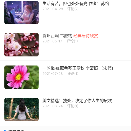
生活有苦，但也处处有光 作者：苏绾
2021-04-28
评论(2)
滁州西涧 韦应物
经典唐诗欣赏
2021-05-17
评论(1)
一剪梅·红藕香残玉簟秋 李清照 〔宋代〕
2021-07-23
评论(1)
美文精选：独处，决定了你人生的层次
2021-06-24
评论(1)